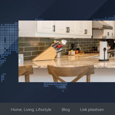
Ga
naar
de
inhoud
Home, Living, Lifestyle
Blog
Link plaatsen