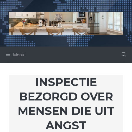
Ga
naar
de
inhoud
Menu
INSPECTIE
BEZORGD OVER
MENSEN DIE UIT
ANGST