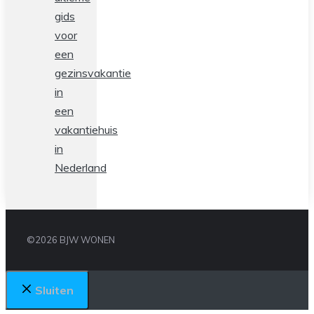
gids
voor
een
gezinsvakantie
in
een
vakantiehuis
in
Nederland
©2026 BJW WONEN
Sluiten