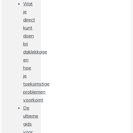
Wat
je
direct
kunt
doen
bij
daklekkage
en
hoe
je
toekomstige
problemen
voorkomt
De
ultieme
gids
voor