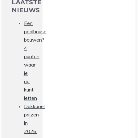
LAATSTE
NIEUWS
Een
poolhouse
bouwen?
4
punten
waar
je
op
kunt
letten
Dakkapel
prijzen
in
2026: