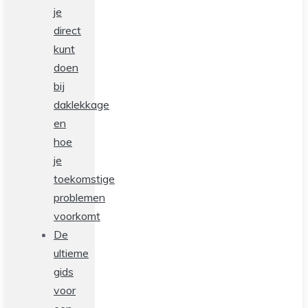
je
direct
kunt
doen
bij
daklekkage
en
hoe
je
toekomstige
problemen
voorkomt
De
ultieme
gids
voor