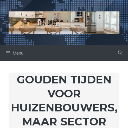
Ga
naar
de
inhoud
Menu
GOUDEN TIJDEN
VOOR
HUIZENBOUWERS,
MAAR SECTOR