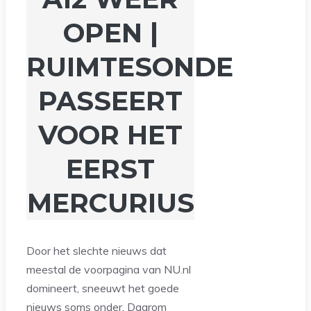
OPEN |
RUIMTESONDE
PASSEERT
VOOR HET
EERST
MERCURIUS
Door het slechte nieuws dat
meestal de voorpagina van NU.nl
domineert, sneeuwt het goede
nieuws soms onder. Daarom