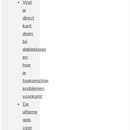
Wat
je
direct
kunt
doen
bij
daklekkage
en
hoe
je
toekomstige
problemen
voorkomt
De
ultieme
gids
voor