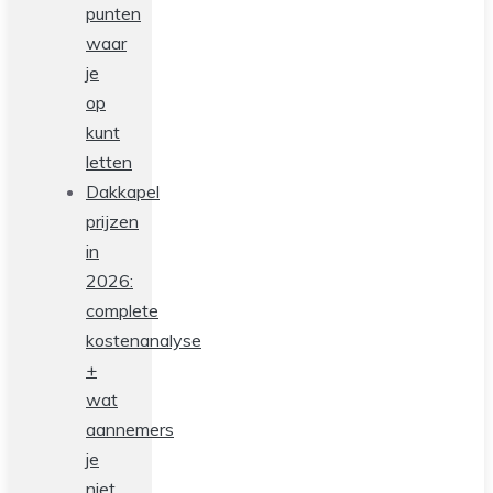
punten
waar
je
op
kunt
letten
Dakkapel
prijzen
in
2026:
complete
kostenanalyse
+
wat
aannemers
je
niet