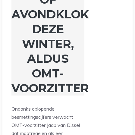
AVONDKLOK
DEZE
WINTER,
ALDUS
OMT-
VOORZITTER
Ondanks oplopende
besmettingscijfers verwacht
OMT-voorzitter Jaap van Dissel
dat maatregelen als een