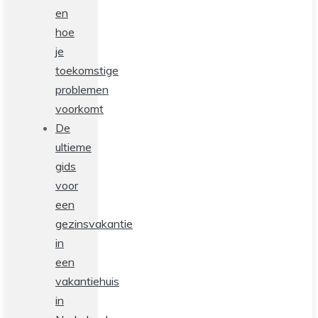
en
hoe
je
toekomstige
problemen
voorkomt
De
ultieme
gids
voor
een
gezinsvakantie
in
een
vakantiehuis
in