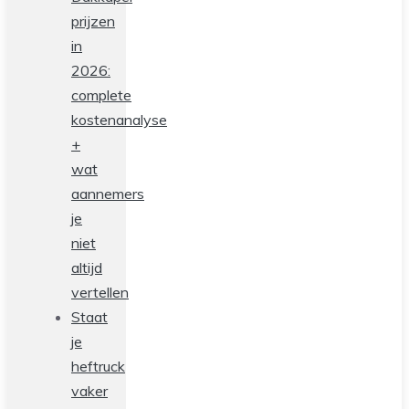
prijzen
in
2026:
complete
kostenanalyse
+
wat
aannemers
je
niet
altijd
vertellen
Staat
je
heftruck
vaker