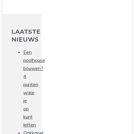
LAATSTE
NIEUWS
Een
poolhouse
bouwen?
4
punten
waar
je
op
kunt
letten
Dakkapel