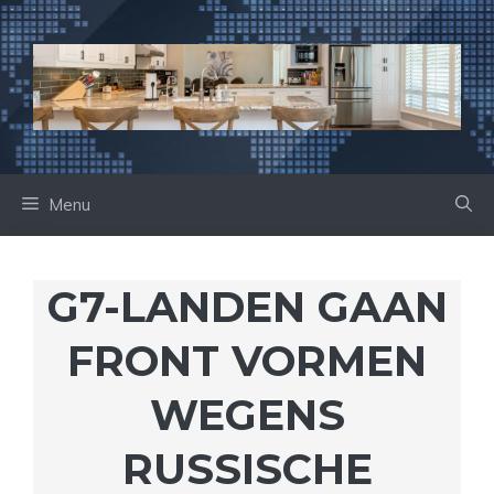
Ga
naar
de
inhoud
Menu
G7-LANDEN GAAN
FRONT VORMEN
WEGENS
RUSSISCHE