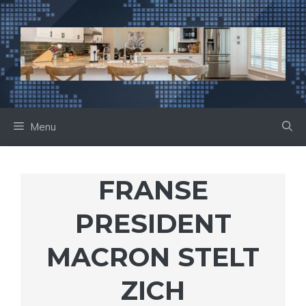
Ga
naar
de
inhoud
Menu
FRANSE
PRESIDENT
MACRON STELT
ZICH