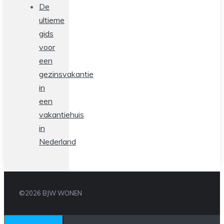
De
ultieme
gids
voor
een
gezinsvakantie
in
een
vakantiehuis
in
Nederland
©2026 BJW WONEN