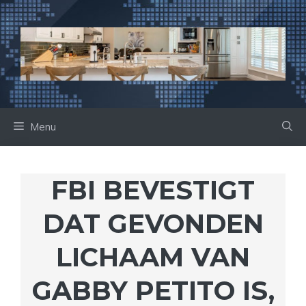
Ga
naar
de
inhoud
Menu
FBI BEVESTIGT
DAT GEVONDEN
LICHAAM VAN
GABBY PETITO IS,