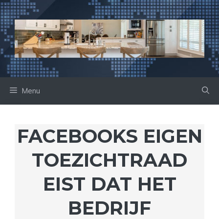
Ga
naar
de
inhoud
Menu
FACEBOOKS EIGEN
TOEZICHTRAAD
EIST DAT HET
BEDRIJF