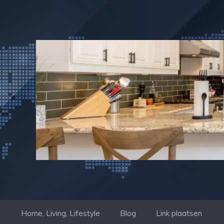
Ga
naar
de
inhoud
Home, Living, Lifestyle
Blog
Link plaatsen