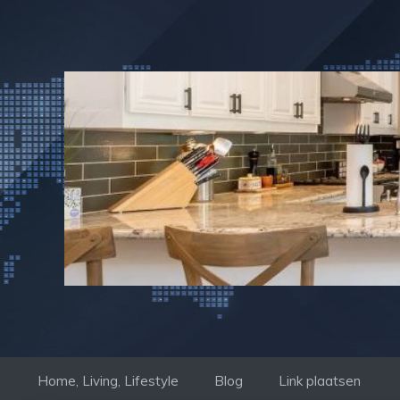
Ga
naar
de
inhoud
Home, Living, Lifestyle
Blog
Link plaatsen