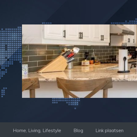
Ga
naar
de
inhoud
Home, Living, Lifestyle
Blog
Link plaatsen