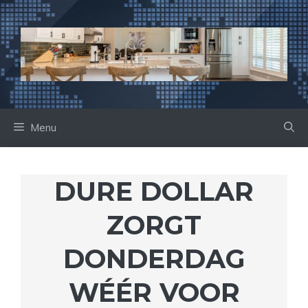
Ga
naar
de
inhoud
Menu
DURE DOLLAR
ZORGT
DONDERDAG
WÉÉR VOOR