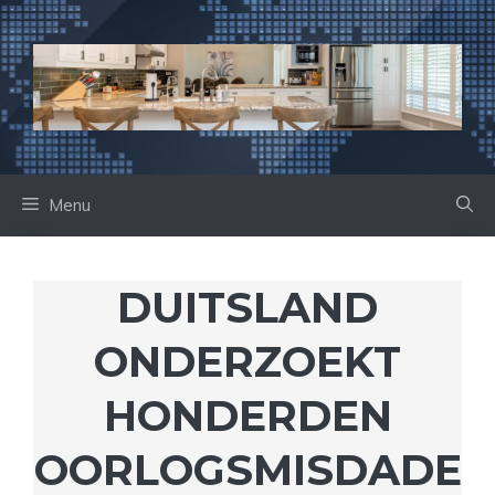
Ga
naar
de
inhoud
Menu
DUITSLAND
ONDERZOEKT
HONDERDEN
OORLOGSMISDADE