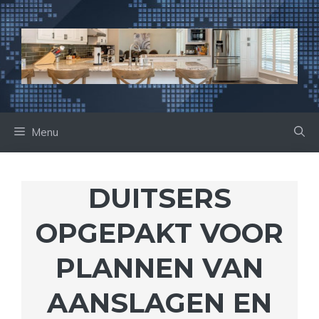
Ga
naar
de
inhoud
Menu
DUITSERS
OPGEPAKT VOOR
PLANNEN VAN
AANSLAGEN EN