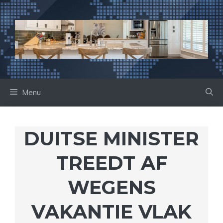
Ga
naar
de
inhoud
Menu
DUITSE MINISTER
TREEDT AF
WEGENS
VAKANTIE VLAK