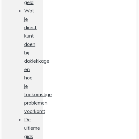
geld
Wat
je
direct
kunt
doen
bij
daklekkage
en
hoe
je
toekomstige
problemen
voorkomt
De
ultieme
gids