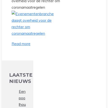
overheid voor de rechter om
coronamaatregelen
Read more
LAATSTE
NIEUWS
Een
poo
lhou