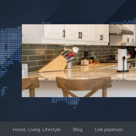
Ga
naar
de
inhoud
Home, Living, Lifestyle
Blog
Link plaatsen