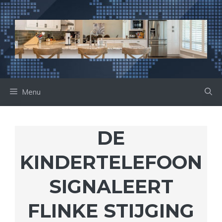
Ga
naar
de
inhoud
Menu
DE
KINDERTELEFOON
SIGNALEERT
FLINKE STIJGING