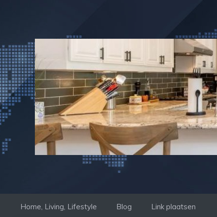
Ga
naar
de
inhoud
Home, Living, Lifestyle
Blog
Link plaatsen