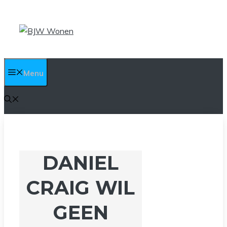
Ga
naar
de
inhoud
Menu
DANIEL
CRAIG WIL
GEEN