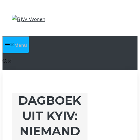
Ga
naar
de
inhoud
Menu
DAGBOEK
UIT KYIV:
NIEMAND