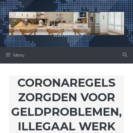
Ga
naar
de
inhoud
Menu
CORONAREGELS
ZORGDEN VOOR
GELDPROBLEMEN,
ILLEGAAL WERK