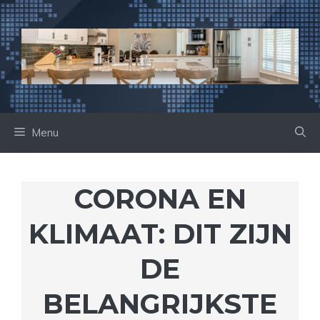
Ga
naar
de
inhoud
Menu
CORONA EN
KLIMAAT: DIT ZIJN
DE
BELANGRIJKSTE