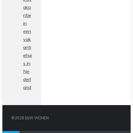
aka
ntie
in
een
vak
anti
ehui
s in
Ne
derl
and
©2026 BJW WONEN