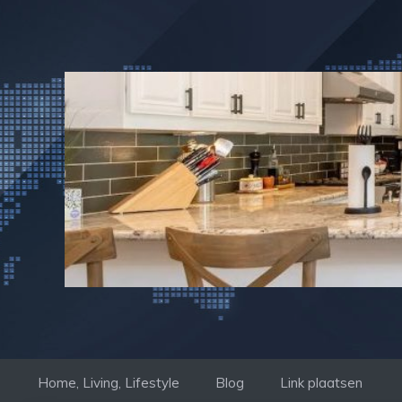
Ga
naar
de
inhoud
Home, Living, Lifestyle
Blog
Link plaatsen