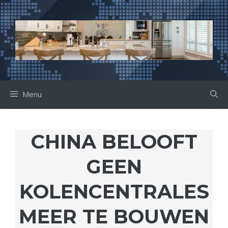
Ga
naar
de
inhoud
Menu
CHINA BELOOFT
GEEN
KOLENCENTRALES
MEER TE BOUWEN