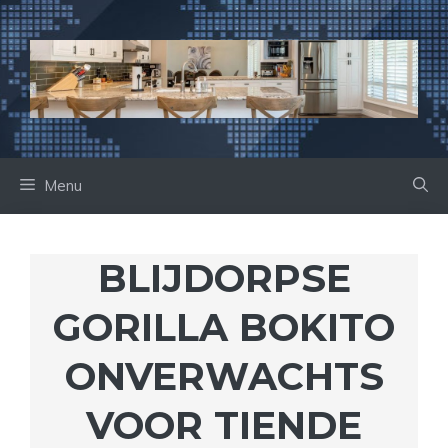
Ga
naar
de
inhoud
Menu
BLIJDORPSE
GORILLA BOKITO
ONVERWACHTS
VOOR TIENDE