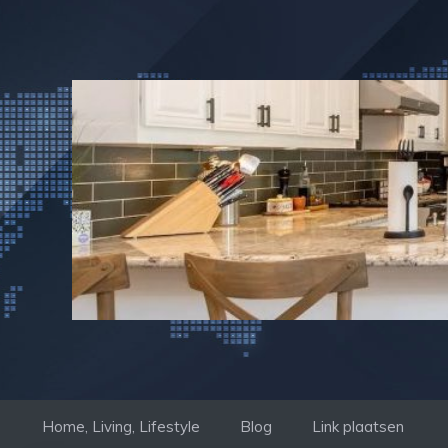
Ga
naar
de
inhoud
Home, Living, Lifestyle
Blog
Link plaatsen