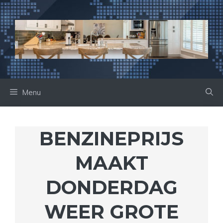
Ga
naar
de
inhoud
Menu
BENZINEPRIJS
MAAKT
DONDERDAG
WEER GROTE