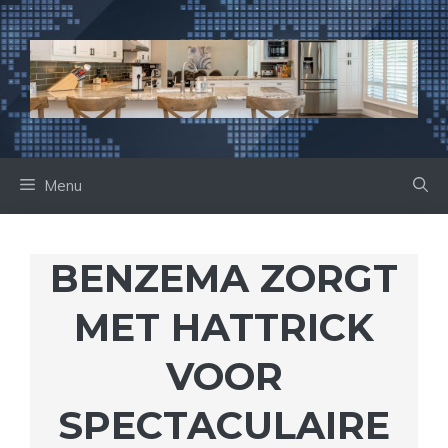
Ga
naar
de
inhoud
Menu
BENZEMA ZORGT
MET HATTRICK
VOOR
SPECTACULAIRE