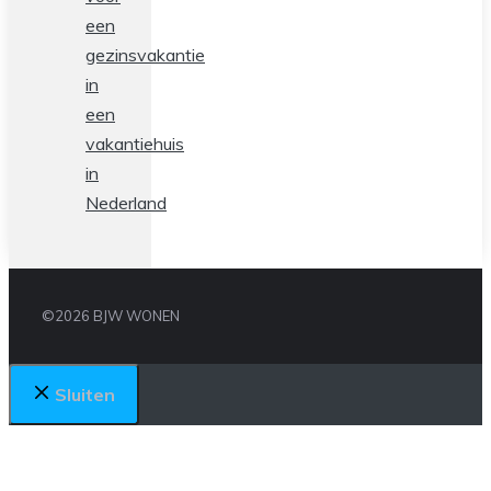
een
gezinsvakantie
in
een
vakantiehuis
in
Nederland
©2026 BJW WONEN
Sluiten