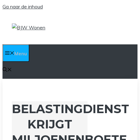
Ga naar de inhoud
Menu
BELASTINGDIENST
KRIJGT
MILJOENENBOETE