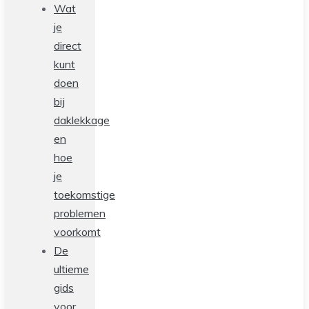
Wat
je
direct
kunt
doen
bij
daklekkage
en
hoe
je
toekomstige
problemen
voorkomt
De
ultieme
gids
voor