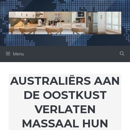
Ga
naar
de
inhoud
Menu
AUSTRALIËRS AAN
DE OOSTKUST
VERLATEN
MASSAAL HUN