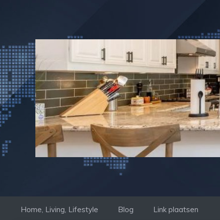
Ga
naar
de
inhoud
Home, Living, Lifestyle
Blog
Link plaatsen