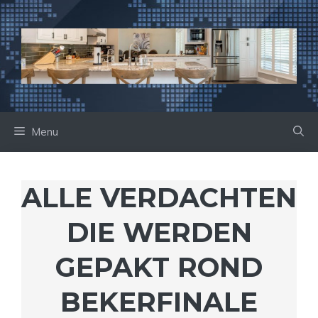
Ga
naar
de
inhoud
Menu
ALLE VERDACHTEN
DIE WERDEN
GEPAKT ROND
BEKERFINALE