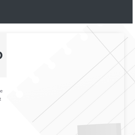
D
ge
t