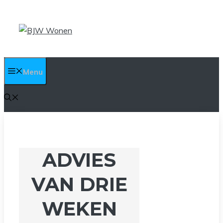
Ga
naar
de
inhoud
Menu
ADVIES
VAN DRIE
WEKEN