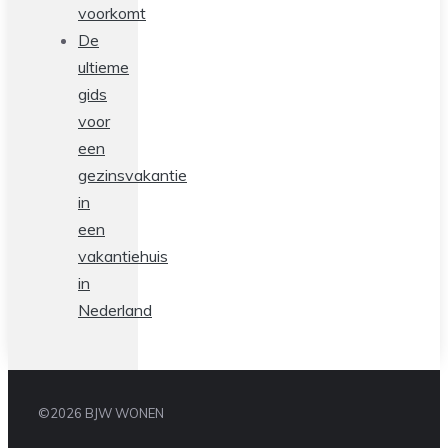
voorkomt
De
ultieme
gids
voor
een
gezinsvakantie
in
een
vakantiehuis
in
Nederland
©2026 BJW WONEN