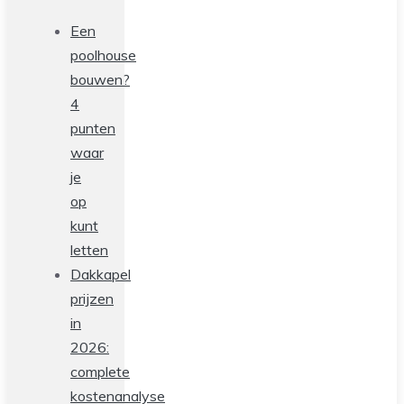
Een
poolhouse
bouwen?
4
punten
waar
je
op
kunt
letten
Dakkapel
prijzen
in
2026:
complete
kostenanalyse