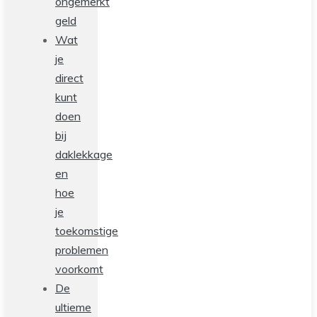
ongemerkt
geld
Wat
je
direct
kunt
doen
bij
daklekkage
en
hoe
je
toekomstige
problemen
voorkomt
De
ultieme