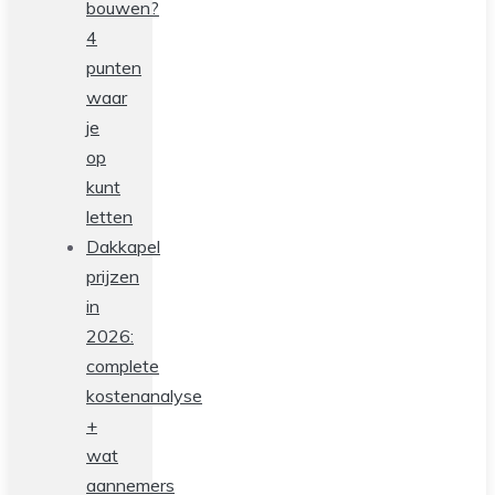
bouwen?
4
punten
waar
je
op
kunt
letten
Dakkapel
prijzen
in
2026:
complete
kostenanalyse
+
wat
aannemers