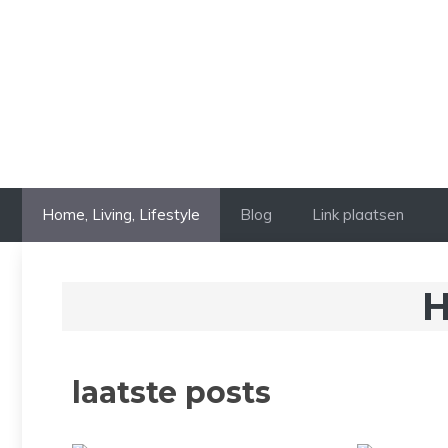
Home, Living, Lifestyle
Blog
Link plaatsen
H
laatste posts