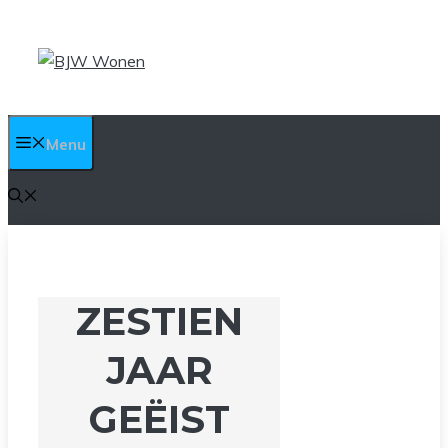
Ga
naar
de
inhoud
Menu
ZESTIEN
JAAR
GEËIST