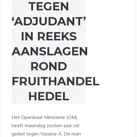
TEGEN
‘ADJUDANT’
IN REEKS
AANSLAGEN
ROND
FRUITHANDEL
HEDEL
Het Openbaar Ministerie (OM)
heeft maandag zestien jaar cel
geëist tegen Yassine A. De man