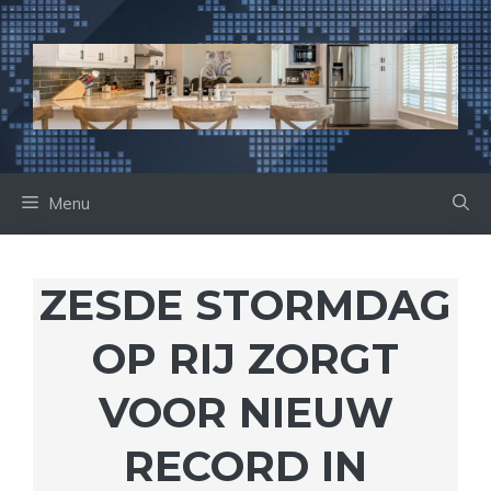
Ga
naar
de
inhoud
Menu
ZESDE STORMDAG
OP RIJ ZORGT
VOOR NIEUW
RECORD IN