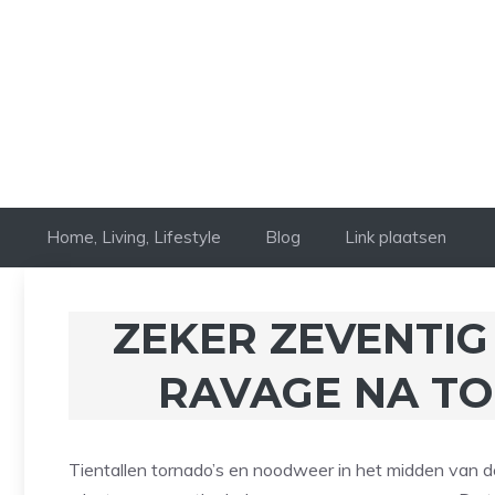
Ga
naar
de
inhoud
Home, Living, Lifestyle
Blog
Link plaatsen
ZEKER ZEVENTI
RAVAGE NA TO
Tientallen tornado’s en noodweer in het midden van 