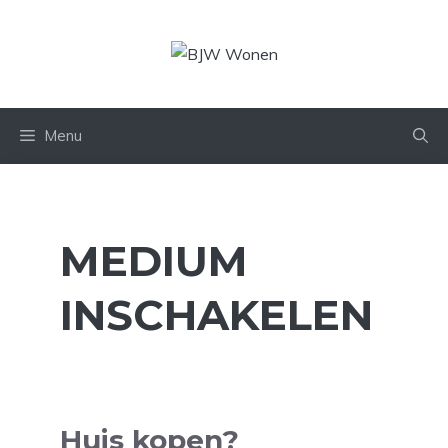
Ga
naar
de
inhoud
Menu
MEDIUM
INSCHAKELEN
Huis kopen?